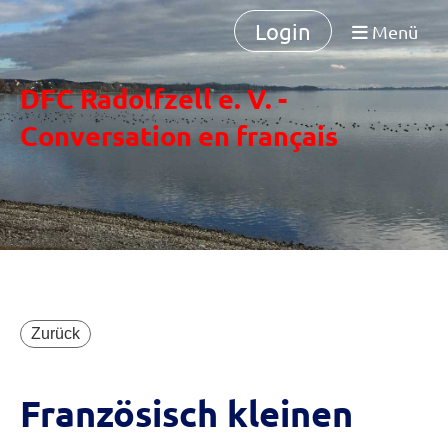
Login
Menü
DFC Radolfzell e. V. -
Conversation en français
Zurück
Französisch kleinen