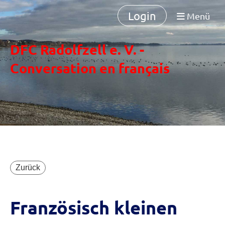
Login
Menü
DFC Radolfzell e. V. -
Conversation en français
Zurück
Französisch kleinen