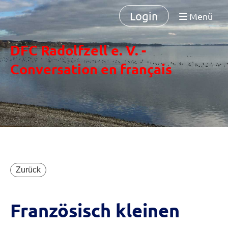
Login
Menü
DFC Radolfzell e. V. -
Conversation en français
Zurück
Französisch kleinen